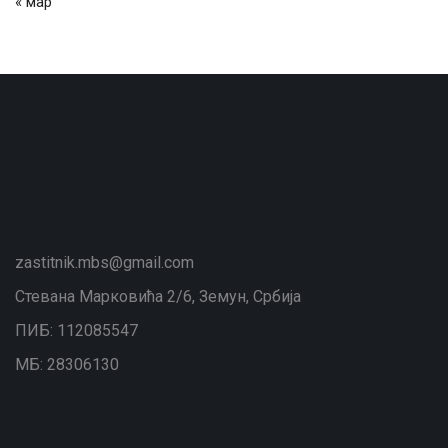
« мар
zastitnik.mbs@gmail.com
Стевана Марковића 2/6, Земун, Србија
ПИБ: 112085547
МБ: 28306130