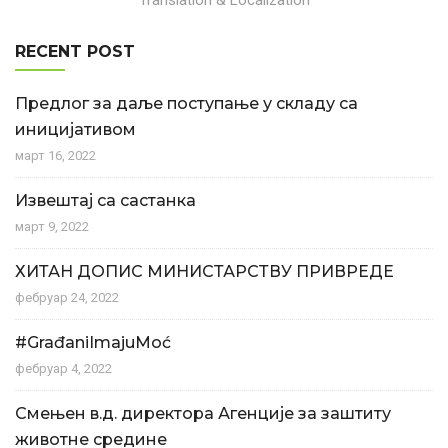
Translation & Localization
RECENT POST
Предлог за даље поступање у складу са
иницијативом
март 16, 2022
Извештај са састанка
март 9, 2022
ХИТАН ДОПИС МИНИСТАРСТВУ ПРИВРЕДЕ
фебруар 24, 2022
#GrađaniImajuMoć
фебруар 4, 2022
Смењен в.д. директора Агенције за заштиту
животне средине