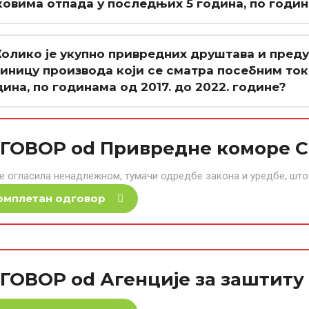
ковима отпада у последњих 5 година, по година
 Колико је укупно привредних друштава и преду
диницу производа који се сматра посебним то
дина, по годинама од 2017. до 2022. године?
ГОВОР od Привреднe коморe С
е огласила ненадлежном, тумачи одредбе закона и уредбе, што ј
омплетан одговор
ГОВОР od Агенције за заштиту