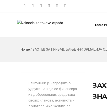
Почет
Home
/
ЗАХТЕВ ЗА ПРИБАВЉАЊЕ ИНФОРМАЦИЈА ОД
Заштитник је непрофитно
ЗАХ
удружење које се финансира
ЗНА
из добровољних средстава
својих чланова, активиста и
донатора. Ако желите да