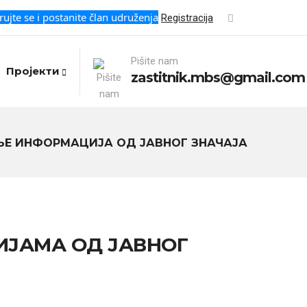
rujte se i postanite član udruženja
Registracija
Pišite nam
Пројекти
zastitnik.mbs@gmail.com
ЊЕ ИНФОРМАЦИЈА ОД ЈАВНОГ ЗНАЧАЈА
ИЈАМА ОД ЈАВНОГ