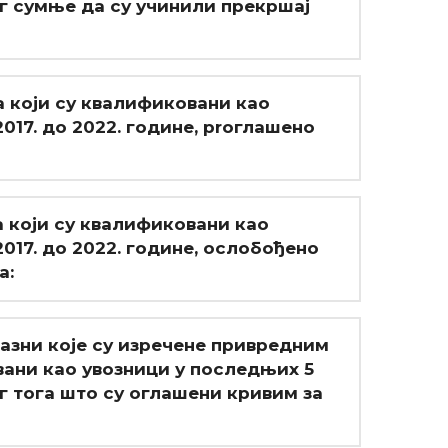
бог сумње да су учинили прекршај
а који су квалификовани као
017. до 2022. године, prоглашено
а који су квалификовани као
017. до 2022. године, ослобођено
а:
казни које су изречене привредним
ани као увозници у последњих 5
ог тога што су оглашени кривим за