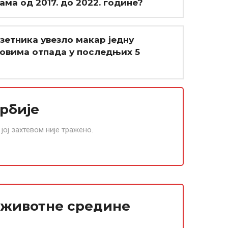
ма од 2017. до 2022. године?
зетника увезло макар једну
ковима отпада у последњих 5
рбије
ој захтевом није тражено.
 животне средине