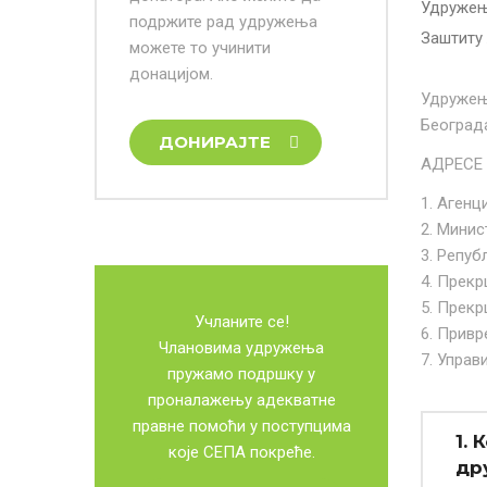
Удружењ
подржите рад удружења
Заштиту
можете то учинити
донацијом.
Удружење
Београда
ДОНИРАЈТЕ
АДРЕСЕ
1. Агенц
2. Минис
3. Репуб
4. Прекр
5. Прекр
Учланите се!
6. Привр
Члановима удружења
7. Управ
пружамо подршку у
проналажењу адекватне
правне помоћи у поступцима
1.
које СЕПА покреће.
др