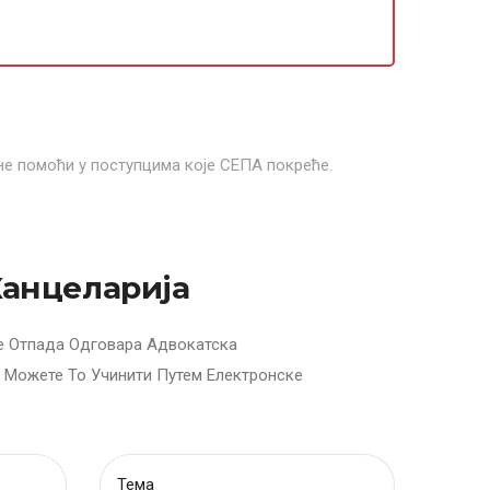
 помоћи у поступцима које СЕПА покреће.
Канцеларија
е Отпада Одговара Адвокатска
 Можете То Учинити Путем Електронске