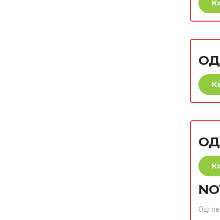
К
ОД
К
ОД
К
NO
Одгов