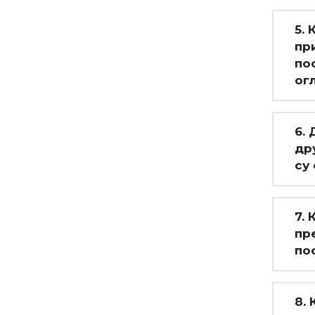
5.
пр
по
ог
6.
др
су
7.
пр
по
8.