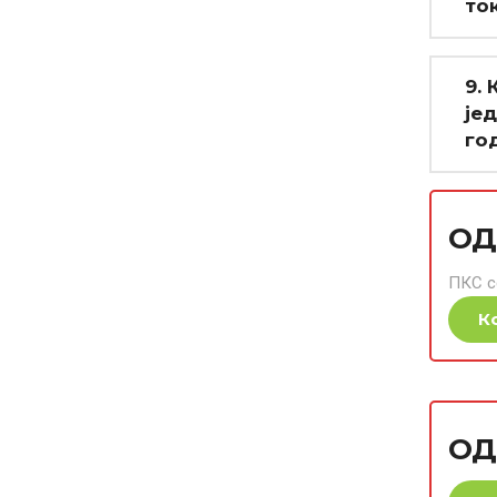
то
9.
је
го
ОД
ПКС с
К
ОД