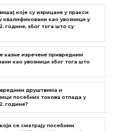
јвиша) које су изрицане у пракси
у квалификовани као увозници у
. године, због тога што су
не казне изречене привредним
ани као увозници због тога што
ривредним друштвима и
ници посебних токова отпада у
2. године?
 који се сматрају посебним