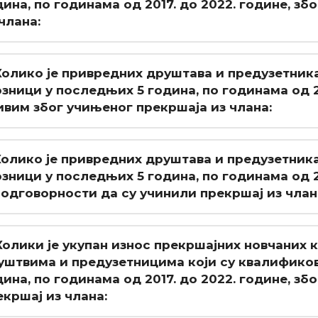
дина, по годинама од 2017. до 2022. године, з
члана:
 Колико је привредних друштава и предузетник
озници у последњих 5 година, по годинама од 2
ивим због учињеног прекршаја из члана:
 Колико је привредних друштава и предузетник
озници у последњих 5 година, по годинама од 2
 одговорности да су учинили прекршај из члан
 Колики је укупан износ прекршајних новчаних 
уштвима и предузетницима који су квалификов
дина, по годинама од 2017. до 2022. године, зб
екршај из члана: