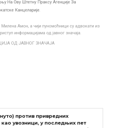
њу На Ову Штетну Праксу Агенције За
катске Канцеларије.
 Милена Амон, а чији пуномоћници су адвокати из
иступ информацијама од јавног значаја.
ЦИЈА ОД ЈАВНОГ ЗНАЧАЈА
енуто) против привредних
 као увозници, у последњих пет