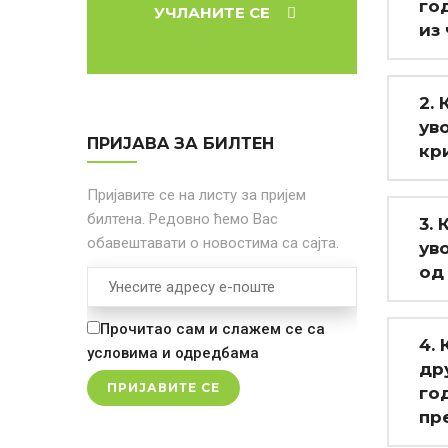
го
УЧЛАНИТЕ СЕ
из 
2.
ув
ПРИЈАВA ЗА БИЛТЕН
кр
Пријавите се на листу за пријем
билтена. Редовно ћемо Вас
3.
обавештавати о новостима са сајта.
ув
од
Прочитао сам и слажем се са
4.
условима и одредбама
др
го
пр