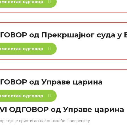
омплетан одговор
ГОВОР од Прекршајног суда у 
омплетан одговор
ГОВОР од Управе царина
омплетан одговор
VI ОДГОВОР од Управе царина
ор који је пристигао након жалбе Поверенику