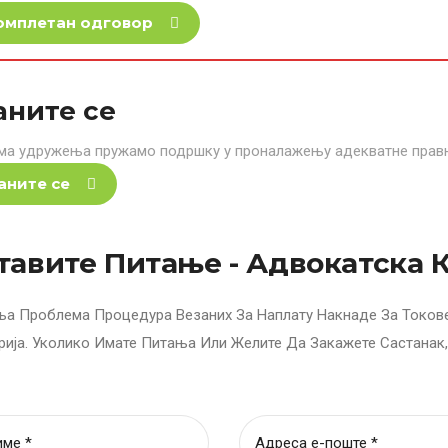
омплетан одговор
аните се
ма удружења пружамо подршку у проналажењу адекватне правне
аните се
тавите Питање - Адвокатска 
ња Проблема Процедура Везаних За Наплату Накнаде За Токов
рија. Уколико Имате Питања Или Желите Да Закажете Састанак,