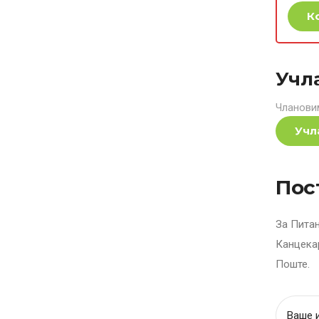
К
Учл
Чланови
Учл
Пос
За Пита
Канцека
Поште.