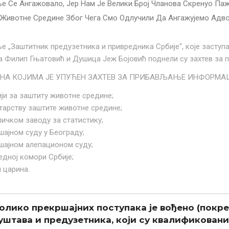
е Се Ангажовало, Јер Нам Је Велики Број Чланова Скренуо Паж
 Животне Средине Због Чега Смо Одлучили Да Ангажујемо Адво
 „Заштитник предузетника и привредника Србије“, које заступа
 Филип Гњатовић и Душица Јеж Бојовић поднели су захтев за пр
 НА КОЈИМА ЈЕ УПУЋЕН ЗАХТЕВ ЗА ПРИБАВЉАЊЕ ИНФОРМА
ији за заштиту животне средине;
тарству заштите животне средине;
личком заводу за статистику;
шајном суду у Београду;
шајном алепационом суду;
едној комори Србије;
и царина.
 Колико прекршајних поступака је вођено (покр
уштава и предузетника, који су квалификовани