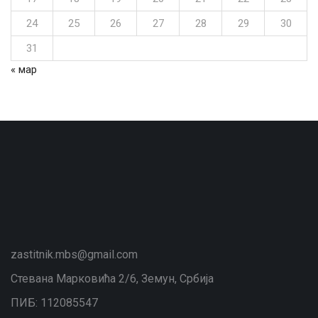
24
25
26
27
28
29
30
31
« мар
zastitnik.mbs@gmail.com
Стевана Марковића 2/6, Земун, Србија
ПИБ: 112085547